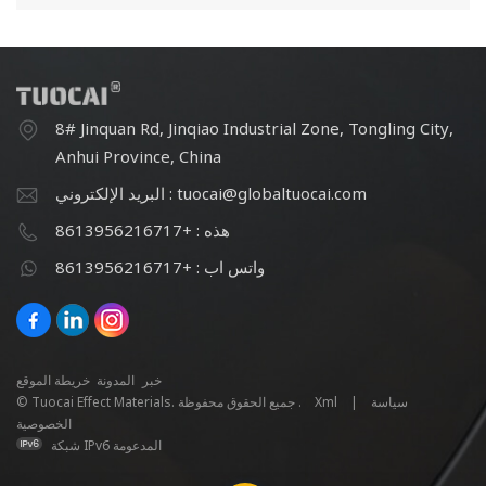
8# Jinquan Rd, Jinqiao Industrial Zone, Tongling City,
Anhui Province, China
البريد الإلكتروني : tuocai@globaltuocai.com
هذه : +8613956216717
واتس اب : +8613956216717
خبر
المدونة
خريطة الموقع
سياسة
|
Xml
© Tuocai Effect Materials. جميع الحقوق محفوظة .
الخصوصية
شبكة IPv6 المدعومة