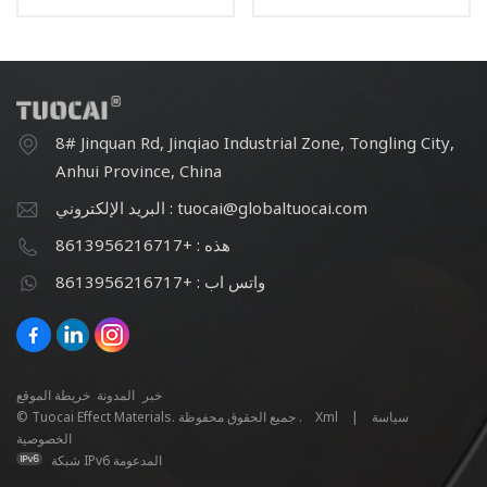
TC223
Interference TC2011
8# Jinquan Rd, Jinqiao Industrial Zone, Tongling City,
Anhui Province, China
البريد الإلكتروني : tuocai@globaltuocai.com
هذه : +8613956216717
واتس اب : +8613956216717
خبر
المدونة
خريطة الموقع
سياسة
|
Xml
© Tuocai Effect Materials. جميع الحقوق محفوظة .
الخصوصية
شبكة IPv6 المدعومة