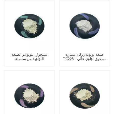
صبغة لؤلؤية زرقاء ممتازة
مسحوق اللؤلؤ ذو الصبغة
TC225 - مسحوق لؤلؤي عالي
اللؤلؤية من سلسلة
الجودة للاستخدام المنزلي
Interference TC235
والصناعي