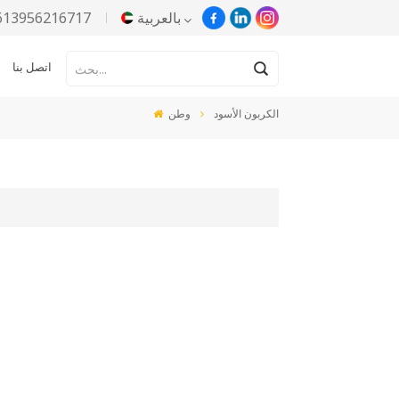
بالعربية
613956216717
اتصل بنا
English
الكربون الأسود
وطن
Русский
Español
Português
한국어
Türkçe
Tiếng Việt
بالعربية