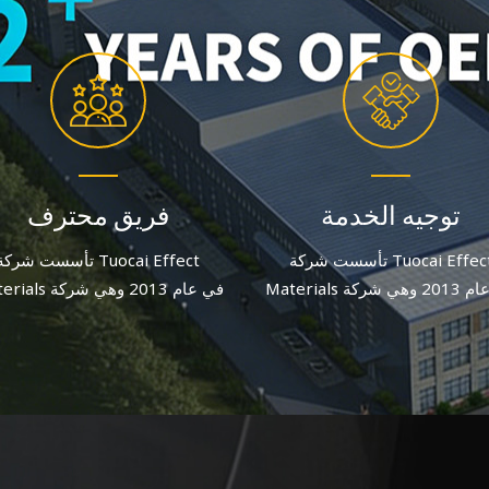
توجيه الخدمة
فريق محترف
تأسست شركة Tuocai Effect
تأسست شركة uocai Effect
Materials في عام 2013 وهي شركة
Materials في عام 013
ة لصبغات الألومنيوم تركز على
مصنعة لصبغات الألومنيوم تركز 
ة والابتكار. وبعد جهد متواصل، يبلغ
الجودة والابتكار. وبعد جهد متواصل، 
عدد الموظفين الحاليين أكثر من 60
موظفًا.
موظفًا.