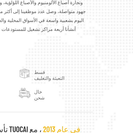
وتجارة أصباغ الألومنيوم والأصباغ اللؤلؤية، و
اليوم بشعبية واسعة في الأسواق المحلية والع
أنشأنا أربعة مراكز تشغيل للمستودعات 
بمقاطعة قوانغدونغ، ومدينة لينيي بمقاطعة
تُستخدم منتجاتنا من أصباغ الألومنيوم على 
والأحبار، والبلاستيك، والمطاط، وطلاء 
التجميل، ومواد التعبئة والتغليف، ومواد الديكور،
قسط
الاحتياجات والمتطلبات الخاصة. رضاكم هو هدف
التعبئة والتغليف
تحقيق التنمية المربحة للطرفين.
خال
شحن
في عام 2013
، مع
تأسست TUOCAI