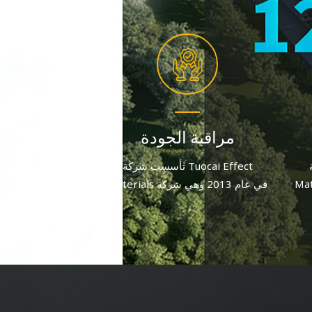
مراقبة الجودة
T
تأسست شركة Tuocai Effect
2 وهي شركة
Materials في عام 2013 وهي شركة
على
مصنعة لصبغات الألومنيوم تركز على
يبلغ
الجودة والابتكار. وبعد جهد متواصل، يبلغ
عدد الموظفين الحاليين أكثر من 60
عدد الموظفين الحاليين أكثر من 60
موظفًا.