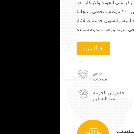
تركز على الجودة والابتكار. بعد
جهود متواصلة، وصل عدد موظفينا إلى أكثر من ١٠٠ موظف. تحظى منتجاتنا
المية. ولتسهيل خدمة عملائنا،
في مدينة ووهو، ومدينة شونده
 شاندونغ، ومدينة تشونغتشينغ.
نطاق واسع في مجالات الطلاء،
إقرأ المزيد
الأقمشة، والجلود، ومستحضرات
 وغيرها. كما نوفر حلولاً لتلبية
خاص
نا الأسمى، ونسعى دائماً إلى
منتجات
تحقق من الحزمة
عند التسليم