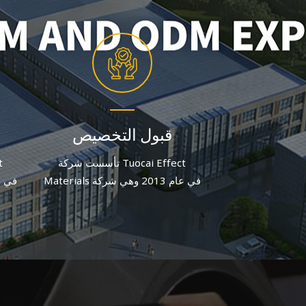
قبول التخصيص
تأسست شركة Tuocai Effect
Materials في عام 2013 وهي شركة
مصنعة لصبغات الألومنيوم تركز على
مصنع
الجودة والابتكار. وبعد جهد متواصل، يبلغ
الجود
عدد الموظفين الحاليين أكثر من 60
موظفًا.