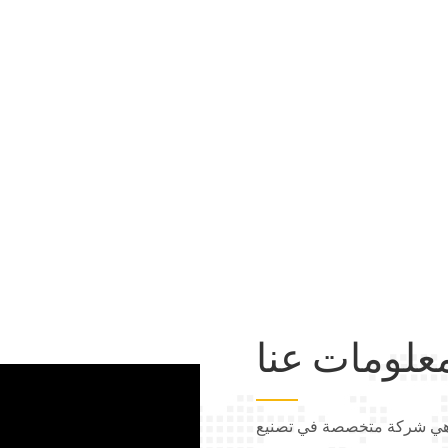
علومات عنا
أثير توكاي تأسست شركتنا عام ٢٠١٣، وهي شركة متخصصة في تصنيع