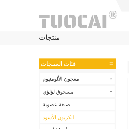
منتجات
فئات المنتجات
معجون الألومنيوم
مسحوق لؤلؤي
صبغة عضوية
الكربون الأسود