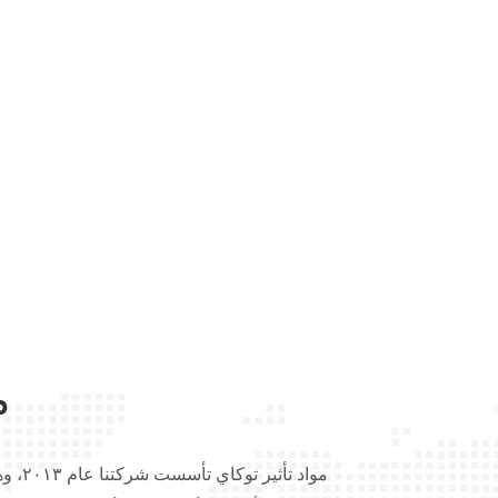
م
مواد ت