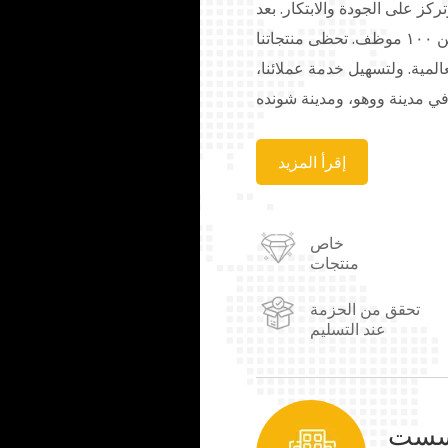
تركز على الجودة والابتكار. بعد
جهود متواصلة، وصل عدد موظفينا إلى أكثر من ١٠٠ موظف. تحظى منتجاتنا
المية. ولتسهيل خدمة عملائنا،
في مدينة ووهو، ومدينة شونده
 شاندونغ، ومدينة تشونغتشينغ.
نطاق واسع في مجالات الطلاء،
إقرأ المزيد
الأقمشة، والجلود، ومستحضرات
 وغيرها. كما نوفر حلولاً لتلبية
خاص
نا الأسمى، ونسعى دائماً إلى
منتجات
تحقق من الحزمة
عند التسليم