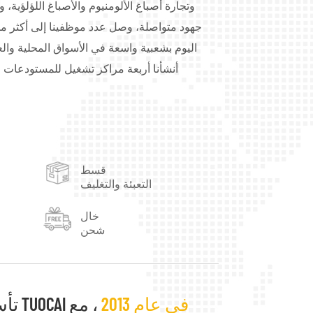
وتجارة أصباغ الألومنيوم والأصباغ اللؤلؤية، و
اليوم بشعبية واسعة في الأسواق المحلية والع
أنشأنا أربعة مراكز تشغيل للمستودعات 
بمقاطعة قوانغدونغ، ومدينة لينيي بمقاطعة
تُستخدم منتجاتنا من أصباغ الألومنيوم على 
والأحبار، والبلاستيك، والمطاط، وطلاء 
التجميل، ومواد التعبئة والتغليف، ومواد الديكور،
قسط
الاحتياجات والمتطلبات الخاصة. رضاكم هو هدف
التعبئة والتغليف
تحقيق التنمية المربحة للطرفين.
خال
شحن
في عام 2013
، مع
تأسست TUOCAI