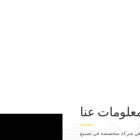
علومات عنا
أثير توكاي تأسست شركتنا عام ٢٠١٣، وهي شركة متخصصة في تصنيع