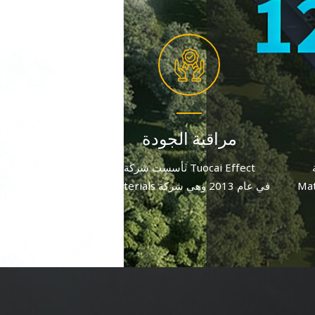
مراقبة الجودة
T
تأسست شركة Tuocai Effect
2 وهي شركة
Materials في عام 2013 وهي شركة
على
مصنعة لصبغات الألومنيوم تركز على
يبلغ
الجودة والابتكار. وبعد جهد متواصل، يبلغ
عدد الموظفين الحاليين أكثر من 60
عدد الموظفين الحاليين أكثر من 60
موظفًا.