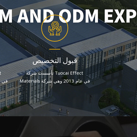
قبول التخصيص
تأسست شركة Tuocai Effect
Materials في عام 2013 وهي شركة
مصنعة لصبغات الألومنيوم تركز على
مصنع
الجودة والابتكار. وبعد جهد متواصل، يبلغ
الجود
عدد الموظفين الحاليين أكثر من 60
موظفًا.