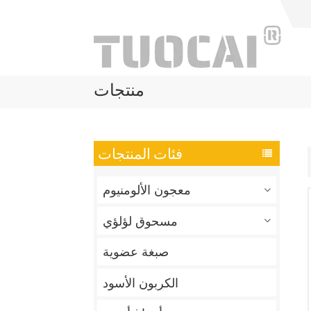
منتجات
فئات المنتجات
معجون الألومنيوم
مسحوق لؤلؤي
صبغة عضوية
الكربون الأسود