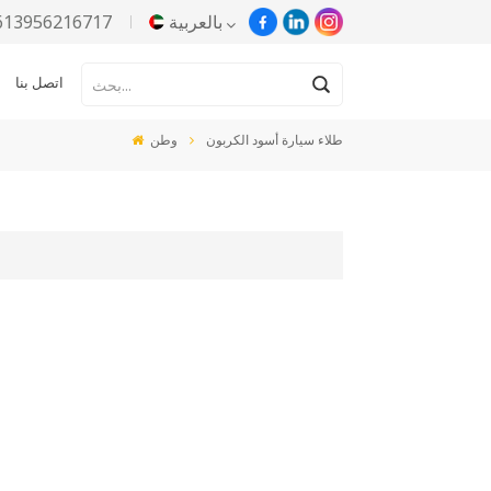
بالعربية
613956216717
اتصل بنا
English
طلاء سيارة أسود الكربون
وطن
Русский
Español
Português
한국어
Türkçe
Tiếng Việt
بالعربية