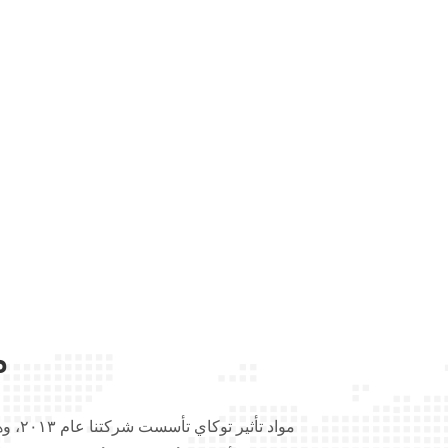
م
مواد ت