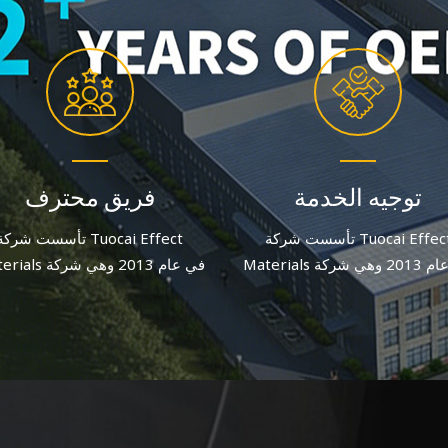
توجيه الخدمة
فريق محترف
تأسست شركة Tuocai Effect
تأسست شركة uocai Effect
Materials في عام 2013 وهي شركة
Materials في عام 013
ة لصبغات الألومنيوم تركز على
مصنعة لصبغات الألومنيوم تركز 
ة والابتكار. وبعد جهد متواصل، يبلغ
الجودة والابتكار. وبعد جهد متواصل، 
عدد الموظفين الحاليين أكثر من 60
موظفًا.
موظفًا.