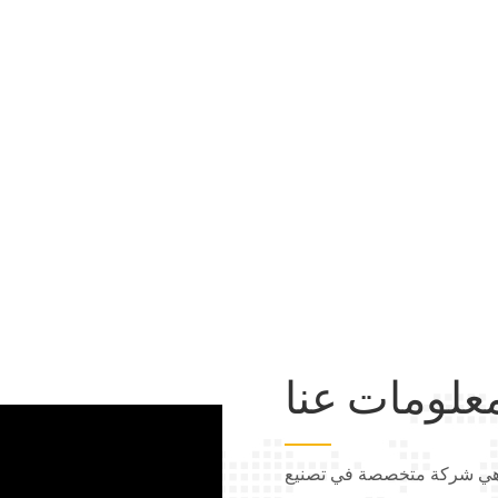
علومات عنا
أثير توكاي تأسست شركتنا عام ٢٠١٣، وهي شركة متخصصة في تصنيع