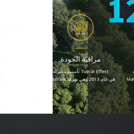
مراقبة الجودة
T
تأسست شركة Tuocai Effect
2 وهي شركة
Materials في عام 2013 وهي شركة
على
مصنعة لصبغات الألومنيوم تركز على
يبلغ
الجودة والابتكار. وبعد جهد متواصل، يبلغ
عدد الموظفين الحاليين أكثر من 60
عدد الموظفين الحاليين أكثر من 60
موظفًا.