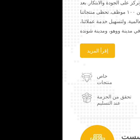
تركز على الجودة والابتكار. بعد
جهود متواصلة، وصل عدد موظفينا إلى أكثر من ١٠٠ موظف. تحظى منتجاتنا
المية. ولتسهيل خدمة عملائنا،
في مدينة ووهو، ومدينة شونده
 شاندونغ، ومدينة تشونغتشينغ.
نطاق واسع في مجالات الطلاء،
إقرأ المزيد
الأقمشة، والجلود، ومستحضرات
 وغيرها. كما نوفر حلولاً لتلبية
خاص
نا الأسمى، ونسعى دائماً إلى
منتجات
تحقق من الحزمة
عند التسليم