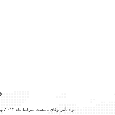
م
مواد ت