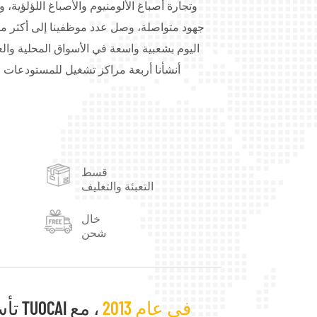
وتجارة أصباغ الألومنيوم والأصباغ اللؤلؤية، و
اليوم بشعبية واسعة في الأسواق المحلية والع
أنشأنا أربعة مراكز تشغيل للمستودعات 
بمقاطعة قوانغدونغ، ومدينة لينيي بمقاطعة
تُستخدم منتجاتنا من أصباغ الألومنيوم على 
والأحبار، والبلاستيك، والمطاط، وطلاء 
التجميل، ومواد التعبئة والتغليف، ومواد الديكور،
قسط
الاحتياجات والمتطلبات الخاصة. رضاكم هو هدف
التعبئة والتغليف
تحقيق التنمية المربحة للطرفين.
خال
شحن
في عام 2013
، مع
تأسست TUOCAI