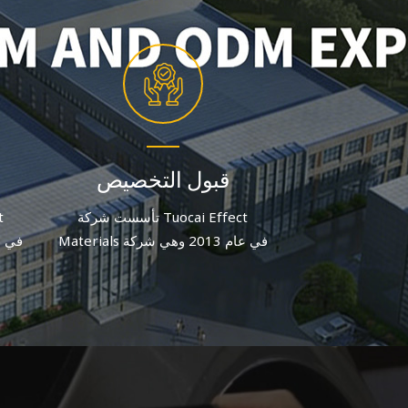
قبول التخصيص
تأسست شركة Tuocai Effect
Materials في عام 2013 وهي شركة
مصنعة لصبغات الألومنيوم تركز على
مصنع
الجودة والابتكار. وبعد جهد متواصل، يبلغ
الجود
عدد الموظفين الحاليين أكثر من 60
موظفًا.