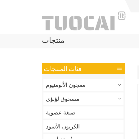
منتجات
فئات المنتجات
معجون الألومنيوم
مسحوق لؤلؤي
صبغة عضوية
الكربون الأسود