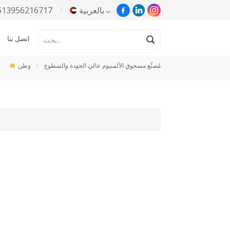
بالعربية
613956216717
اتصل بنا
English
مُصنِّع مسحوق الألمنيوم عالي الجودة والسطوع
وطن
Русский
Español
Português
한국어
Türkçe
Tiếng Việt
بالعربية