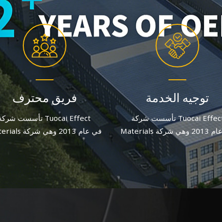
توجيه الخدمة
فريق محترف
تأسست شركة Tuocai Effect
تأسست شركة uocai Effect
Materials في عام 2013 وهي شركة
Materials في عام 013
ة لصبغات الألومنيوم تركز على
مصنعة لصبغات الألومنيوم تركز 
ة والابتكار. وبعد جهد متواصل، يبلغ
الجودة والابتكار. وبعد جهد متواصل، 
عدد الموظفين الحاليين أكثر من 60
موظفًا.
موظفًا.