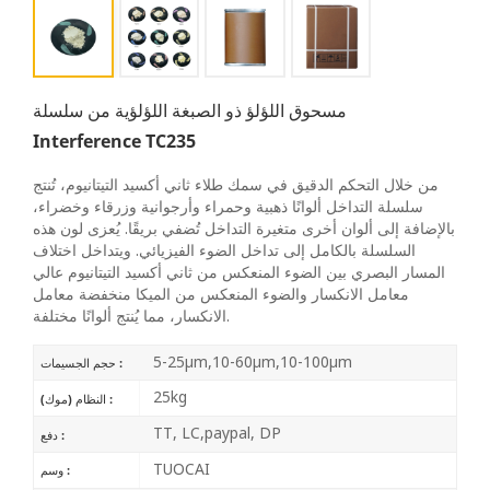
مسحوق اللؤلؤ ذو الصبغة اللؤلؤية من سلسلة
Interference TC235
من خلال التحكم الدقيق في سمك طلاء ثاني أكسيد التيتانيوم، تُنتج
سلسلة التداخل ألوانًا ذهبية وحمراء وأرجوانية وزرقاء وخضراء،
بالإضافة إلى ألوان أخرى متغيرة التداخل تُضفي بريقًا. يُعزى لون هذه
السلسلة بالكامل إلى تداخل الضوء الفيزيائي. ويتداخل اختلاف
المسار البصري بين الضوء المنعكس من ثاني أكسيد التيتانيوم عالي
معامل الانكسار والضوء المنعكس من الميكا منخفضة معامل
الانكسار، مما يُنتج ألوانًا مختلفة.
5-25μm,10-60μm,10-100μm
حجم الجسيمات :
25kg
النظام (موك) :
TT, LC,paypal, DP
دفع :
TUOCAI
وسم :