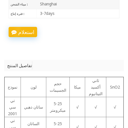
Shanghai
ميناء الشحن :
3-7days
فترة إنتاج :
استعلام
تفاصيل المنتج
ثاني
حجم
SnO2
أكسيد
ميكا
لون
نموذج
الجسيمات
التيتانيوم
تي
5-25
√
√
√
ساتان ذهبي
سي
ميكرومتر
2001
تي
5-25
الساتان
√
√
√
سي