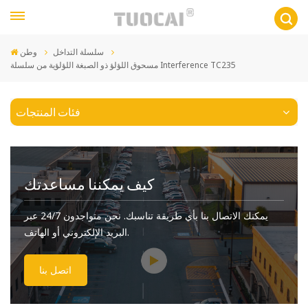
سلسلة التداخل
وطن
مسحوق اللؤلؤ ذو الصبغة اللؤلؤية من سلسلة Interference TC235
فئات المنتجات
كيف يمكننا مساعدتك
يمكنك الاتصال بنا بأي طريقة تناسبك. نحن متواجدون 24/7 عبر
البريد الإلكتروني أو الهاتف.
اتصل بنا