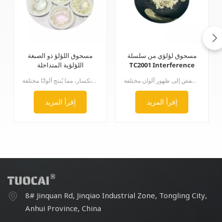
مسحوق لؤلؤي من سلسلة
مسحوق اللؤلؤ ذو الصبغة
TC2001 Interference
اللؤلؤية المتداخلة
من خلال التحكم الدقيق في سُمك طبقة ثاني أكسيد التيتانيوم، تُنتج سلسلة التداخل ألوانًا ذهبية وحمراء وبنفسجية وزرقاء وخضراء وغيرها من ألوان قوس قزح المتغيرة بفعل التداخل، مما يُضفي عليها بريقًا مميزًا. وينتج لون هذه السلسلة من المنتجات كليًا عن تداخل الضوء الفيزيائي. ويؤدي اختلاف المسار البصري بين الضوء المنعكس من ثاني أكسيد التيتانيوم ذي معامل الانكسار العالي والضوء المنعكس من الميكا ذات معامل الانكسار المنخفض إلى ظهور ألوان مختلفة.
من خلال التحكم الدقيق في سمك طلاء ثاني أكسيد التيتانيوم، تُنتج سلسلة التداخل ألوانًا ذهبية وحمراء وأرجوانية وزرقاء وخضراء، بالإضافة إلى ألوان أخرى متغيرة التداخل تُضفي بريقًا. يُعزى لون هذه السلسلة بالكامل إلى تداخل الضوء الفيزيائي. ويتداخل اختلاف المسار البصري بين الضوء المنعكس من ثاني أكسيد التيتانيوم عالي معامل الانكسار والضوء المنعكس من الميكا منخفضة معامل الانكسار، مما يُنتج ألوانًا مختلفة.
إقرأ المزيد
إقرأ المزيد
8# Jinquan Rd, Jinqiao Industrial Zone, Tongling City,
Anhui Province, China