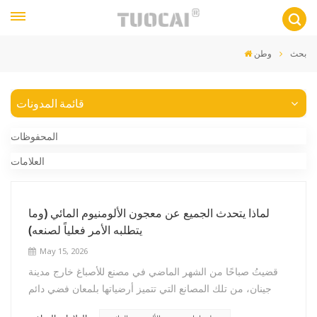
بحث
وطن
قائمة المدونات
المحفوظات
العلامات
لماذا يتحدث الجميع عن معجون الألومنيوم المائي (وما
يتطلبه الأمر فعلياً لصنعه)
May 15, 2026
قضيتُ صباحًا من الشهر الماضي في مصنع للأصباغ خارج مدينة
جينان، من تلك المصانع التي تتميز أرضياتها بلمعان فضي دائم
نتيجة تراكم غبار الألومنيوم لعقود، حيث يتم تأريض كل قطعة من