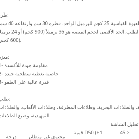
طَرد:
نستخدم براميل معدنية لمعاجين الألومنيوم، والعبوة القياسية 25 كجم للبرميل الواحد، قطره 30 س
كما نوفر عبوات للتصدير على منصات نقالة عند الطلب. الحد الأقصى لحجم المنصة هو 36 برميلاً (900 كجم) 
(600 كجم).
ميزة:
1- مقاومة جيدة للأكسدة
2- خاصية تغطية سطحية جيدة
3- قدرة عالية على الطفو
طلب:
، والطلاءات البحرية، وطلاءات المطرقة، وطلاءات الألعاب، والطلاءات
التمهيدية، وصبغ الطلاءات.
تحليل الشاشة
< 45
قيمة D50 (±1
محتوى غير متطاير
درجة