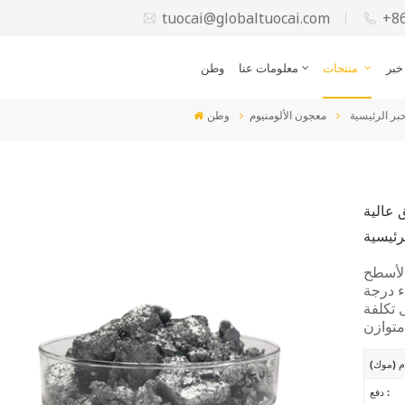
tuocai@globaltuocai.com
+8
خبر
منتجات
معلومات عنا
وطن
بر الرئيسية
معجون الألومنيوم
وطن
 عالية
رئيسية
الأسطح
اء درجة
 تكلفة
دفع :