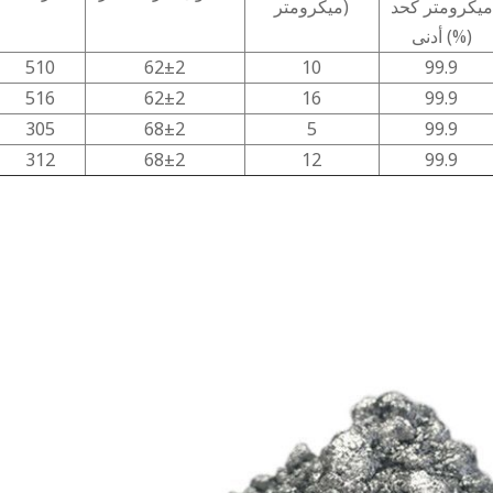
ميكرومتر كحد
ميكرومتر)
أدنى (%)
510
62±2
10
99.9
516
62±2
16
99.9
305
68±2
5
99.9
312
68±2
12
99.9