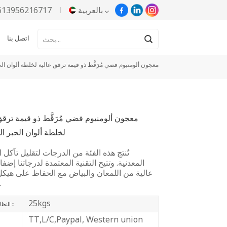
بالعربية
613956216717
اتصل بنا
English
معجون ألومنيوم فضي مُرَقَّط ذو قيمة ترقق عالية لخلطة ألوان الح
Русский
Español
معجون ألومنيوم فضي مُرَقَّط ذو قيمة ترقق
Português
لخلطة ألوان الحبر ال
한국어
تُنتج هذه الفئة من الدرجات لتقليل تآكل 
المعدنية. وتتيح التقنية المعتمدة لدرجاتنا إضف
Türkçe
عالية من اللمعان والبياض مع الحفاظ على هيكل
متوازن.
Tiếng Việt
25kgs
النظام (موك) :
بالعربية
TT,L/C,Paypal, Western union