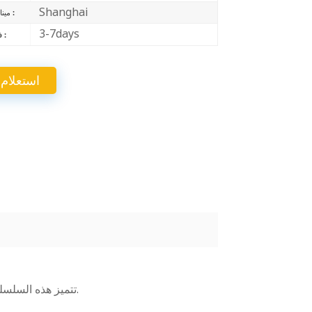
Shanghai
中文
ميناء الشحن :
3-7days
فترة إنتاج :
Indonesia
استعلام
تتميز هذه السلسلة بقدرتها الفعالة على منع تآكل سطح المعدن، كما أنها تتمتع بلمعان جيد.