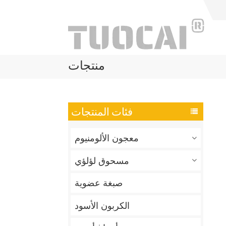
منتجات
فئات المنتجات
معجون الألومنيوم
مسحوق لؤلؤي
صبغة عضوية
الكربون الأسود