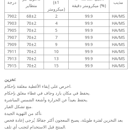
مذيب
(±1
درجة
ميكرومتر دقيقة (%)
متطاير
ميكرومتر)
7902
68±2
2
99.9
HA/MS
7903
70±2
4
99.9
HA/MS
7905
70±2
5
99.9
HA/MS
7907
70±2
7
99.9
HA/MS
7909
70±2
9
99.9
HA/MS
7911
70±2
10
99.9
HA/MS
7913
70±2
13
99.9
HA/MS
7915
70±2
15
99.9
HA/MS
تخزين:
احرص على إبقاء الأغطية مغلقة بإحكام.
يحفظ في مكان بارد وجاف في غطاء مغلق بإحكام.
يحفظ بعيداً عن الحرارة وأشعة الشمس المباشرة.
منع تشكل الغبار.
تأكد من التهوية الجيدة.
بعد التخزين لفترة طويلة، يصبح المعجون أكثر جفافًا. يُرجى إعادة فحص
المنتج قبل الاستخدام لتجنب أي تلف.