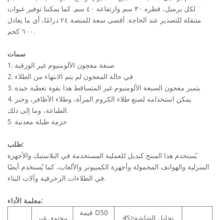
لكل برميل، قطره ٣٠ سم وارتفاعه ٤٠ سم. كما يمكننا توفير عبوات
متنقلة للتصدير عند الحاجة. أقصى سعة للمنصة ٢٤ درامًا، أي ما يعادل
٦٠٠ كجم.
سمات
1. صبغة معجون الألومنيوم غير الورقية
2. في حالة المعجون لم يتم الانتهاء من الطلاء
3. يتميز معجون الصبغة الألومنيوم غير المتساقط هذا بقوة تغطية جيدة
4. يمكن استخدامه لصنع طلاء الكروم المرآة، وطلاء الأظافر، وحبر
الطباعة، وما إلى ذلك.
5. حزمة طبلة معدنية
طلب:
يُستخدم هذا المنتج كبديل للعملية المستخدمة في البلاستيك والأجهزة
المنزلية والهواتف المحمولة وأجهزة الكمبيوتر والألعاب، كما يُستخدم أيضًا
في الطلاءات الزخرفية وآلات البناء.
معلمة الأداء:
قيمة D50
تحليل الشاشة<45
محتوى غير