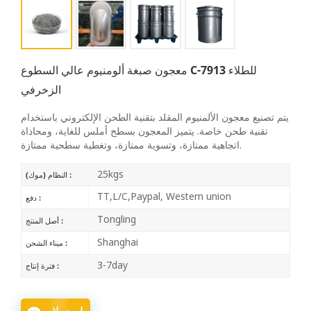
معجون صبغة ألومنيوم عالي السطوع C-7913 للطلاء
الزخرفي
يتم تصنيع معجون الألمنيوم المقلد بتقنية الطحن الإلكتروني باستخدام
تقنية طحن خاصة. يتميز المعجون بسطح أملس للغاية، ومحاذاة
اتجاهية ممتازة، وتسوية ممتازة، وتغطية سطحية ممتازة.
25kgs
النظام (موك) :
TT,L/C,Paypal, Western union
دفع :
Tongling
أصل المنتج :
Shanghai
ميناء الشحن :
3-7day
فترة إنتاج :
استعلام