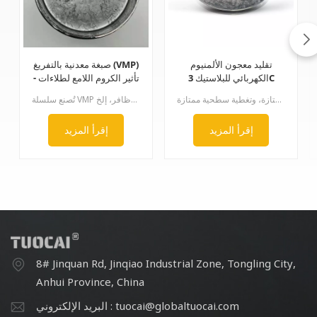
تقليد معجون الألمنيوم
صبغة معدنية بالتفريغ (VMP)
الكهربائي للبلاستيك 3C
- تأثير الكروم اللامع لطلاءات
أجهزة الكمبيوتر المحمولة
السيارات
يتم تصنيع معجون الألمنيوم المقلد بتقنية الطحن الإلكتروني باستخدام تقنية طحن خاصة. يتميز المعجون بسطح أملس للغاية، ومحاذاة اتجاهية ممتازة، وتسوية ممتازة، وتغطية سطحية ممتازة.
تُصنع سلسلة VMP بعملية خاصة. سطح الألومنيوم أملس ورقيق، لكن نسبة القطر إلى السماكة كبيرة جدًا. يتميز هذا السطح بلمعانه وتأثيره الشبيه بالمرآة الكرومية وقدرته الممتازة على التغطية، وبالتالي، فإن نسبة ضئيلة منه تكفي لتحقيق أداء مثالي لطلاء الكروم.الاستخدام: يُستخدم للسيارات، والعجلات، والطلاء الرذاذي، والحبر، وطلاء الأظافر، إلخ.
طلاء السيارات الحبر
إقرأ المزيد
إقرأ المزيد
8# Jinquan Rd, Jinqiao Industrial Zone, Tongling City,
Anhui Province, China
البريد الإلكتروني : tuocai@globaltuocai.com