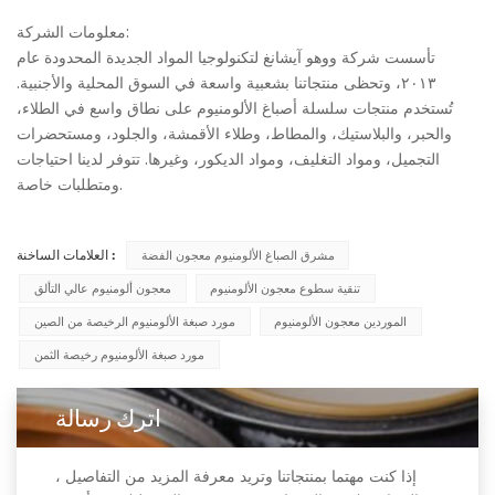
معلومات الشركة:
تأسست شركة ووهو آيشانغ لتكنولوجيا المواد الجديدة المحدودة عام
٢٠١٣، وتحظى منتجاتنا بشعبية واسعة في السوق المحلية والأجنبية.
تُستخدم منتجات سلسلة أصباغ الألومنيوم على نطاق واسع في الطلاء،
والحبر، والبلاستيك، والمطاط، وطلاء الأقمشة، والجلود، ومستحضرات
التجميل، ومواد التغليف، ومواد الديكور، وغيرها. تتوفر لدينا احتياجات
ومتطلبات خاصة.
العلامات الساخنة :
مشرق الصباغ الألومنيوم معجون الفضة
تنقية سطوع معجون الألومنيوم
معجون ألومنيوم عالي التألق
الموردين معجون الألومنيوم
مورد صبغة الألومنيوم الرخيصة من الصين
مورد صبغة الألومنيوم رخيصة الثمن
اترك رسالة
إذا كنت مهتما بمنتجاتنا وتريد معرفة المزيد من التفاصيل ،