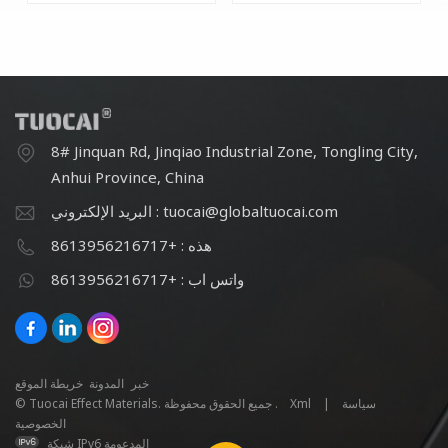
8# Jinquan Rd, Jinqiao Industrial Zone, Tongling City,
Anhui Province, China
البريد الإلكتروني : tuocai@globaltuocai.com
هذه : +8613956216717
واتس اب : +8613956216717
خبر
المدونة
خريطة الموقع
سياسة
|
Xml
© Tuocai Effect Materials. جميع الحقوق محفوظة .
الخصوصية
شبكة IPv6 المدعومة