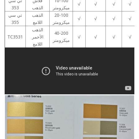
10-100
فلاش
تي سي
√
√
√
√
ميكرومتر
الذهب
353
20-100
الذهب
تي سي
√
√
√
√
ميكرومتر
اللامع
355
الذهب
40-200
√
√
√
√
الأحمر
TC3531
ميكرومتر
اللامع