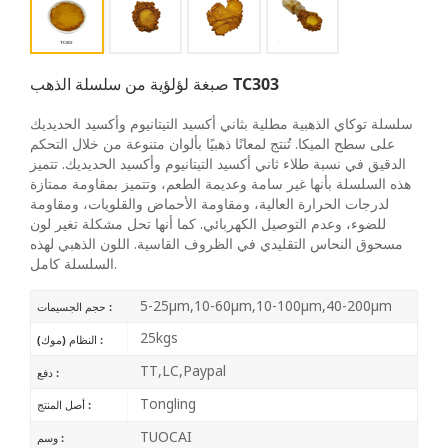
صبغة لؤلؤية من سلسلة الذهب TC303
سلسلة توكاي الذهبية مطلية بثاني أكسيد التيتانيوم وأكسيد الحديديك
على سطح الميكا. تُنتج لمعانًا ذهبيًا بألوان متنوعة من خلال التحكم
الدقيق في نسبة طلاء ثاني أكسيد التيتانيوم وأكسيد الحديديك. تتميز
هذه السلسلة بأنها غير سامة وعديمة الطعم، وتتميز بمقاومة ممتازة
لدرجات الحرارة العالية، ومقاومة الأحماض والقلويات، ومقاومة
للضوء، وعدم التوصيل الكهربائي. كما أنها تحل مشكلة تغير لون
مسحوق النحاس التقليدي في الظروف القاسية. اللون الذهبي لهذه
السلسلة كامل.
5-25μm,10-60μm,10-100μm,40-200μm
حجم الجسيمات :
25kgs
النظام (موك) :
TT,LC,Paypal
دفع :
Tongling
أصل المنتج :
TUOCAI
وسم :