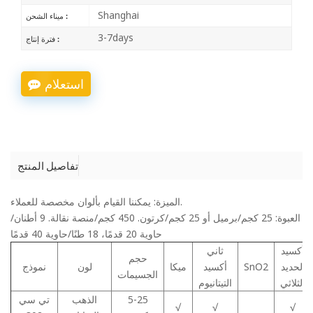
Shanghai
ميناء الشحن :
3-7days
فترة إنتاج :
استعلام
تفاصيل المنتج
الميزة: يمكننا القيام بألوان مخصصة للعملاء.
العبوة: 25 كجم/برميل أو 25 كجم/كرتون. 450 كجم/منصة نقالة. 9 أطنان/
حاوية 20 قدمًا، 18 طنًا/حاوية 40 قدمًا
أكسيد
ثاني
حجم
الحديد
SnO2
أكسيد
ميكا
لون
نموذج
الجسيمات
الثلاثي
التيتانيوم
5-25
الذهب
تي سي
√
√
√