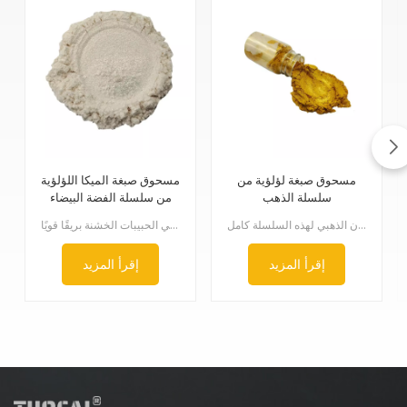
مسحوق صبغة لؤلؤية من
مسحوق صبغة الميكا اللؤلؤية
سلسلة الذهب
من سلسلة الفضة البيضاء
سلسلة توكاي الذهبية مطلية بثاني أكسيد التيتانيوم وأكسيد الحديديك على سطح الميكا. تُنتج لمعانًا ذهبيًا بألوان متنوعة من خلال التحكم الدقيق في نسبة طلاء ثاني أكسيد التيتانيوم وأكسيد الحديديك. تتميز هذه السلسلة بأنها غير سامة وعديمة الطعم، وتتميز بمقاومة ممتازة لدرجات الحرارة العالية، ومقاومة الأحماض والقلويات، ومقاومة للضوء، وعدم التوصيل الكهربائي. كما أنها تحل مشكلة تغير لون مسحوق النحاس التقليدي في الظروف القاسية. اللون الذهبي لهذه السلسلة كامل.
الخصائصتتميز منتجات سلسلة الفضة ببياضها الناصع وبريقها اللؤلؤي اللافت. وبحسب التركيب البلوري لثاني أكسيد التيتانيوم، تُقسم إلى نوعين: الروتيل والأناتاز، وتتميز منتجات سلسلة الروتيل بمقاومة أعلى للعوامل الجوية. وتتوفر هذه السلسلة من أصباغ اللؤلؤ بأحجام حبيبات متعددة، حيث تُضفي الحبيبات الدقيقة ملمسًا ناعمًا ومرنًا، بينما تُضفي الحبيبات الخشنة بريقًا قويًا.
إقرأ المزيد
إقرأ المزيد