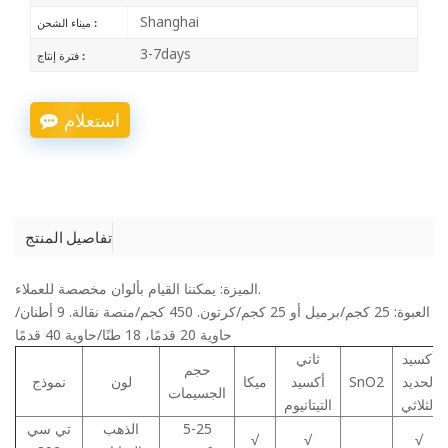
Shanghai
ميناء الشحن :
3-7days
فترة إنتاج :
استعلام
تفاصيل المنتج
الميزة: يمكننا القيام بألوان مخصصة للعملاء.
العبوة: 25 كجم/برميل أو 25 كجم/كرتون. 450 كجم/منصة نقالة. 9 أطنان/
حاوية 20 قدمًا، 18 طنًا/حاوية 40 قدمًا
أكسيد
ثاني
حجم
الحديد
SnO2
أكسيد
ميكا
لون
نموذج
الجسيمات
الثلاثي
التيتانيوم
5-25
الذهب
تي سي
√
√
√