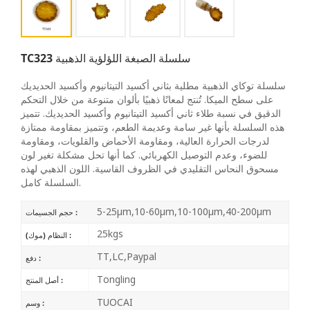
TC323 سلسلة الصبغة اللؤلؤية الذهبية
سلسلة توكاي الذهبية مطلية بثاني أكسيد التيتانيوم وأكسيد الحديديك
على سطح الميكا. تُنتج لمعانًا ذهبيًا بألوان متنوعة من خلال التحكم
الدقيق في نسبة طلاء ثاني أكسيد التيتانيوم وأكسيد الحديديك. تتميز
هذه السلسلة بأنها غير سامة وعديمة الطعم، وتتميز بمقاومة ممتازة
لدرجات الحرارة العالية، ومقاومة الأحماض والقلويات، ومقاومة
للضوء، وعدم التوصيل الكهربائي. كما أنها تحل مشكلة تغير لون
مسحوق النحاس التقليدي في الظروف القاسية. اللون الذهبي لهذه
السلسلة كامل.
5-25μm,10-60μm,10-100μm,40-200μm
حجم الجسيمات :
25kgs
النظام (موك) :
TT,LC,Paypal
دفع :
Tongling
أصل المنتج :
TUOCAI
وسم :