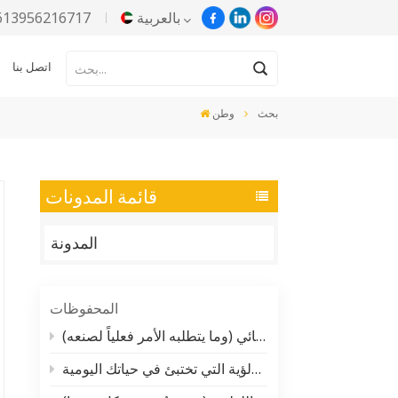
بالعربية
613956216717
اتصل بنا
English
بحث
وطن
Русский
Español
قائمة المدونات
Português
المدونة
한국어
Türkçe
المحفوظات
Tiếng Việt
لماذا يتحدث الجميع عن معجون الألومنيوم المائي (وما يتطلبه الأمر فعلياً لصنعه)
لا يمكنك أن تتخيل كمية الصبغة اللؤلؤية التي تختبئ في حياتك اليومية
بالعربية