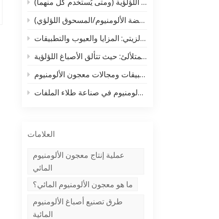
الفرق الحقيقي بين معجون الألومنيوم والصبغة اللؤلؤية (ومتى يُستخدم كل منهما)
中文
لا غنى عنه لمستخدمي ومصنعي دهانات السيارات! تحليل شامل لأنواع الدهانات والمواد الخام الأساسية (معجون الفضة الألومنيوم/المسحوق اللؤلؤي)
Indonesia
معجون الألومنيوم المائي مقابل معجون الألومنيوم الزيتي: المزايا والعيوب والتطبيقات
السرّ المتلألئ: حيث تتألق الأصباغ اللؤلؤية ✨
تطبيقات ومجالات معجون الألومنيوم
تطبيقات معجون الألومنيوم في صناعة طلاء الملفات
العلامات
عملية إنتاج معجون الألومنيوم
المائي
ما هو معجون الألومنيوم المائي؟
طرق تصنيع أصباغ الألومنيوم
المائية