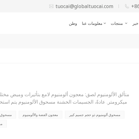
tuocai@globaltuocai.com
+8
خبر
منتجات
معلومات عنا
وطن
ميكرومتر. عادةً، الجسيمات الخشنة مسحوق الألومنيوم يتم استخ
مسحوق ألومنيوم ذو حجم جسيم كبير
معجون الفضة والألومنيوم
مسحوق ال
يتميز بتأثيرات لونية فريدة من نوعها، مثل الوميض والسط
المقاييس وسمكها وانتظامها وامتصاصها وانعكاسها، ويمكن تقسيمه
مس
الفضي. يتبع لون الوميض الفضي بشكل أساسي قانون لون المنت