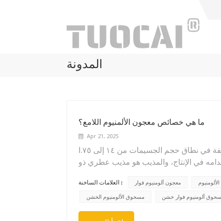
المدونة
ما هي خصائص معجون الألمنيوم اللامع؟
Apr 21, 2025
Ⅰ.متألق الألومنيوم لصق: معجون ألومنيوم لامع بتأثيرات وميض مختلفة في نطاق حجم الجسيمات من ١٤ إلى ٧٥
دامه في الإنتاج، والمذيب هو مذيب عطري ذو
نقطة وميض عالية 150# أو سلسلة D من المذيبات المزيل للعطور.2.الميزات: هذه السلسلة من معجون الفضة
العلامات الساخنة :
ألومنيوم
معجون ألومنيوم فوار
وع والزاوية. تختلف تأثيرات الضوء حسب شكل
 إلى نوعين: نوع الوميض القوي ونوع الدولار
حوق ألومنيوم فوار خشن
مسحوق الألومنيوم الخشن
ج، وهو بياض أدق، ولون أكثر خشونة، ونقطة