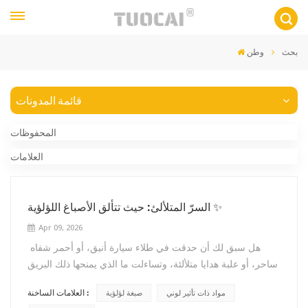
بحث
وطن
قائمة المدونات
المحفوظات
العلامات
السرّ المتلألئ: حيث تتألق الأصباغ اللؤلؤية ✨
Apr 09, 2026
هل سبق لك أن حدقت في طلاء سيارة أنيق، أو أحمر شفاه
ساحر، أو علبة هدايا متلألئة، وتساءلت ما الذي يمنحها ذلك البريق
الساحر المتغير مع الضوء؟ من المرجح أن يكون هذا السحر
العلامات الساخنة :
مواد ذات تأثير لوني
صبغة لؤلؤية
بفضل صبغة لؤلؤية—مادة متعددة الاستخدامات واستثنائية تعمل