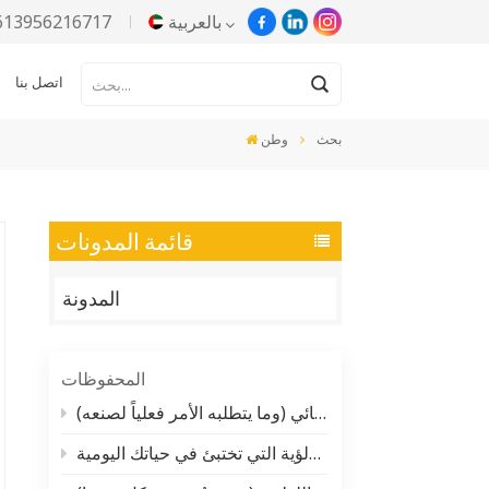
بالعربية
613956216717
اتصل بنا
English
بحث
وطن
Русский
Español
قائمة المدونات
Português
المدونة
한국어
Türkçe
المحفوظات
Tiếng Việt
لماذا يتحدث الجميع عن معجون الألومنيوم المائي (وما يتطلبه الأمر فعلياً لصنعه)
لا يمكنك أن تتخيل كمية الصبغة اللؤلؤية التي تختبئ في حياتك اليومية
بالعربية