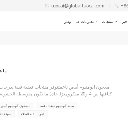
tuocai@globaltuocai.com
+8
خبر
منتجات
معلومات عنا
وطن
ما ه
كثافتها بين 4 و20 ميكرومترًا. عادةً ما تكون متوسطة
صبغة ألومنيوم بيضاء ناعمة
مسحوق ألومنيوم أبيض ن
السلسلة من المنتجات بطريقة خاصة، وتتميز ببياض عالٍ وق
وأملس. وتنقسم هذه السلسلة، وفقاً لخصائصها ومتطلباتها المختلف
المواد الخام للطلاء
صبغة لطل