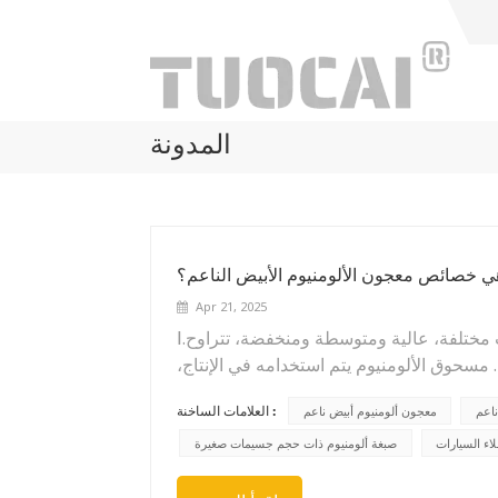
المدونة
ي خصائص معجون الألومنيوم الأبيض الناعم؟
Apr 21, 2025
Ⅰ.معجون ألومنيوم أبيض ناعمتتوفر منتجات فضية نقية بدرجات مختلفة، عالية ومتوسطة ومنخفضة، تتراوح
 الخشونة. مسحوق الألومنيوم يتم استخدامه في الإنتاج،
والمذيب هو مذيب عطري ذو نقطة وميض عالية 150# أو سلسلة D من المذيبات المزيل للعطور.ثانياً: تُحضّر هذه
العلامات الساخنة :
اعم
معجون ألومنيوم أبيض ناعم
درة ممتازة على إخفاء الشوائب، وسطح ناعم
ة، إلى ثلاثة أنواع: فضة نقية مقاومة للتآكل،
اء السيارات
صبغة ألومنيوم ذات حجم جسيمات صغيرة
وفضة نقية قياسية، وفضة عالية السطوع.Ⅲ. التطبيق: يستخدم بشكل أساسي في طلاء المطارق، وطلاء الملفات،