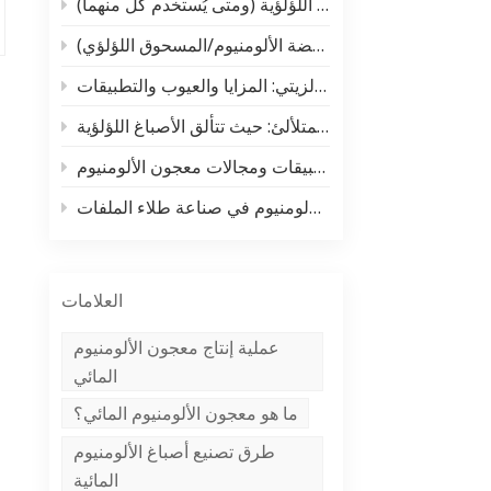
الفرق الحقيقي بين معجون الألومنيوم والصبغة اللؤلؤية (ومتى يُستخدم كل منهما)
中文
لا غنى عنه لمستخدمي ومصنعي دهانات السيارات! تحليل شامل لأنواع الدهانات والمواد الخام الأساسية (معجون الفضة الألومنيوم/المسحوق اللؤلؤي)
Indonesia
معجون الألومنيوم المائي مقابل معجون الألومنيوم الزيتي: المزايا والعيوب والتطبيقات
السرّ المتلألئ: حيث تتألق الأصباغ اللؤلؤية ✨
تطبيقات ومجالات معجون الألومنيوم
تطبيقات معجون الألومنيوم في صناعة طلاء الملفات
العلامات
عملية إنتاج معجون الألومنيوم
المائي
ما هو معجون الألومنيوم المائي؟
طرق تصنيع أصباغ الألومنيوم
المائية